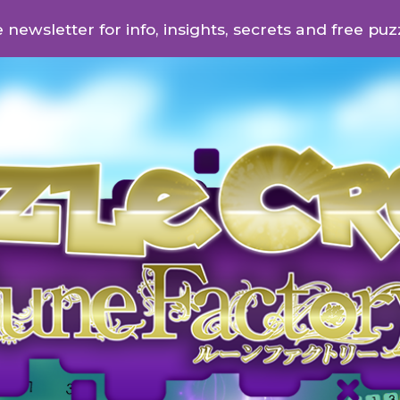
 newsletter for info, insights, secrets and free puz
ip to main content
Skip to navigat