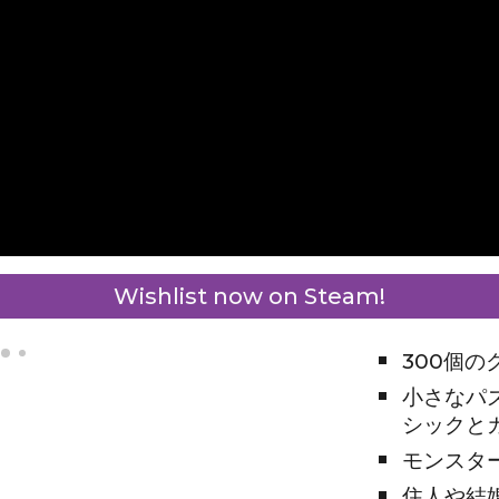
Wishlist now on Steam!
300個
小さなパ
シックと
モンスタ
住人や結